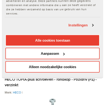
adverteren en analyse. Deze partners kunnen deze gegevens
combineren met andere informatie die u aan ze heeft verstrekt of
die ze hebben verzameld op basis van uw gebruik van hun
HECO HD Torx schroefbitsen
services.
Merk:
HECO
|
Instellingen
Alle cookies toestaan
€ 30,98
Aanpassen
Verkrijgbaar in 6 varianten
Alleen noodzakelijke cookies
HECO TOPIX-plus schroeven - rondkop - Pozidriv (PZ) -
verzinkt
Merk:
HECO
|