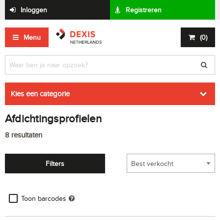
Inloggen
Registreren
Menu
(
0
)
Kies een categorie
Afdichtingsprofielen
8
resultaten
Filters
Toon barcodes