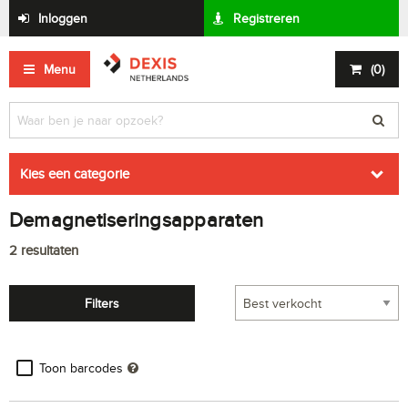
Inloggen
Registreren
Menu
(
0
)
Kies een categorie
Demagnetiseringsapparaten
2
resultaten
Filters
Toon barcodes