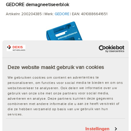
GEDORE demagneetiseerblok
Artikelnr. 200204385 | Merk:
GEDORE
| EAN: 4010886641651
Deze website maakt gebruik van cookies
€ 28,32
We gebruiken cookies om content en advertenties te
In winkelwagen
personaliseren, om functies voor social media te bieden en om ons
websiteverkeer te analyseren. Ook delen we informatie over uw
Niet op voorraad, levertijd langer dan 2 werkdagen.
gebruik van onze site met onze partners voor social media,
adverteren en analyse. Deze partners kunnen deze gegevens
combineren met andere informatie die u aan ze heeft verstrekt of
die ze hebben verzameld op basis van uw gebruik van hun
Facom 837 schroevendraaier
services.
Artikelnr. 200148484 | Merk:
FACOM
| EAN: 3148512068808
Instellingen