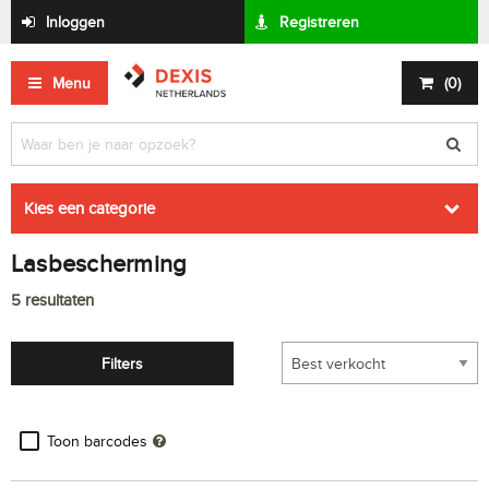
Inloggen
Registreren
Menu
(
0
)
Kies een categorie
Lasbescherming
5
resultaten
Filters
Toon barcodes