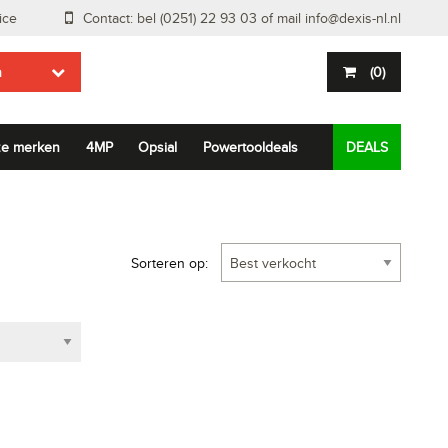
ice
Contact: bel (0251) 22 93 03 of mail
info@dexis-nl.nl
n
(
0
)
e merken
4MP
Opsial
Powertooldeals
DEALS
Sorteren op: