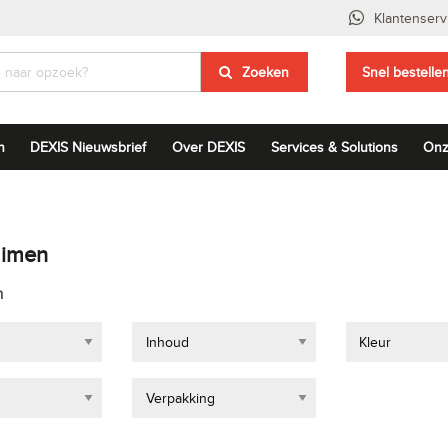
Klantenserv
Zoeken
Snel bestelle
n
DEXIS Nieuwsbrief
Over DEXIS
Services & Solutions
Onz
uimen
n
Inhoud
Kleur
Verpakking