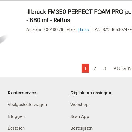
illbruck FM350 PERFECT FOAM PRO purschuim
- 880 ml - ReBus
Artikelnr. 200118276 | Merk:
| EAN: 8713465307479
illbruck
1
2
3
VOLGEN
Klantenservice
Digitale oplossingen
Veelgestelde vragen
Webshop
Inloggen
Scan App
Bestellen
Bestellijsten