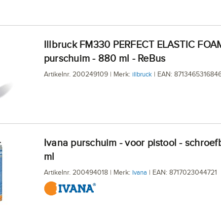
illbruck FM330 PERFECT ELASTIC FOAM PRO
purschuim - 880 ml - ReBus
Artikelnr. 200249109 | Merk:
| EAN: 871346531684
illbruck
Ivana purschuim - voor pistool - schroefbus 700
ml
Artikelnr. 200494018 | Merk:
| EAN: 8717023044721
Ivana