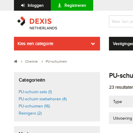
Inloggen
Registreren
Kies een categorie
Vestiginge
Chemie
PU-schuimen
PU-sch
Categorieën
23
resultate
PU-schuim sets (1)
PU-schuim toebehoren (4)
Type
PU-schuimen (16)
Reinigers (2)
Uitvoering