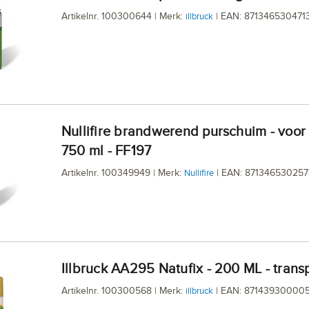
Artikelnr. 100300644 | Merk:
| EAN: 871346530471
illbruck
Nullifire brandwerend purschuim - voor pistool -
750 ml - FF197
Artikelnr. 100349949 | Merk:
| EAN: 871346530257
Nullifire
illbruck AA295 Natufix - 200 ML - trans
Artikelnr. 100300568 | Merk:
| EAN: 87143930000
illbruck