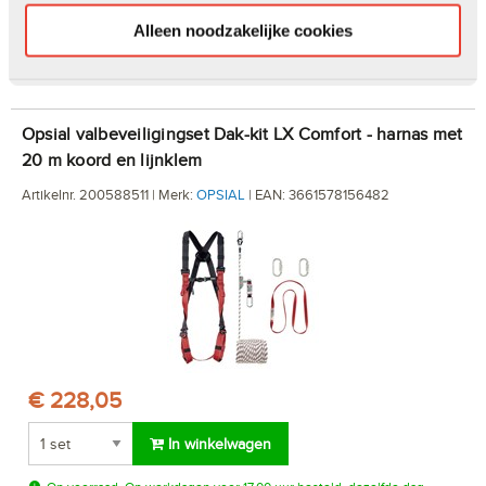
In winkelwagen
Alleen noodzakelijke cookies
Op voorraad. Op werkdagen voor 17.00 uur besteld, dezelfde dag
verzonden.
Opsial valbeveiligingset Dak-kit LX Comfort - harnas met
20 m koord en lijnklem
Artikelnr. 200588511 | Merk:
OPSIAL
| EAN: 3661578156482
€ 228,05
In winkelwagen