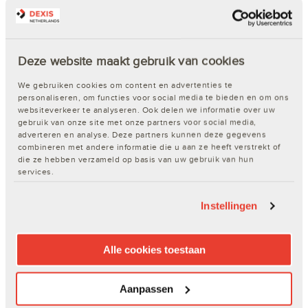
€ 109,62
In winkelwagen
Deze website maakt gebruik van cookies
Op voorraad. Op werkdagen voor 17.00 uur besteld, dezelfde dag
verzonden.
We gebruiken cookies om content en advertenties te
personaliseren, om functies voor social media te bieden en om ons
websiteverkeer te analyseren. Ook delen we informatie over uw
Opsial valbeveiligingset Steigerkit LX Comfort - harnas
gebruik van onze site met onze partners voor social media,
met 1,5 m positioneringslijn
adverteren en analyse. Deze partners kunnen deze gegevens
combineren met andere informatie die u aan ze heeft verstrekt of
Artikelnr. 200588510 | Merk:
OPSIAL
| EAN: 3661578156475
die ze hebben verzameld op basis van uw gebruik van hun
services.
Instellingen
Alle cookies toestaan
€ 158,03
Aanpassen