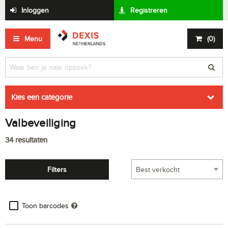
Inloggen
Registreren
Menu
(
0
)
Kies een categorie
Valbeveiliging
34
resultaten
Filters
Toon barcodes