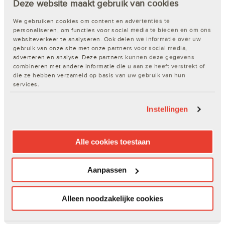
Deze website maakt gebruik van cookies
We gebruiken cookies om content en advertenties te
personaliseren, om functies voor social media te bieden en om ons
websiteverkeer te analyseren. Ook delen we informatie over uw
gebruik van onze site met onze partners voor social media,
adverteren en analyse. Deze partners kunnen deze gegevens
combineren met andere informatie die u aan ze heeft verstrekt of
die ze hebben verzameld op basis van uw gebruik van hun
services.
Functies
Je eigen ERP systeem koppel je aan de DEXIS webshop
Instellingen
Je kunt inkooporders maken en beheren via je eigen ERP
systeem
Alle cookies toestaan
Inzicht in de realtime voorraad- en prijsinformatie
Uitgebreide up-to-date productinformatie
Je kunt een
bestellijst
aanmaken met je favoriete
Aanpassen
producten en deze in één keer bestellen
Voordelen
Alleen noodzakelijke cookies
Geen verschillende inkoopsystemen meer