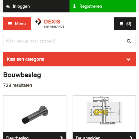
Inloggen
Registreren
Menu
(
0
)
Kies een categorie
Bouwbeslag
728
resultaten
Deurbeslag
Deurnaalden