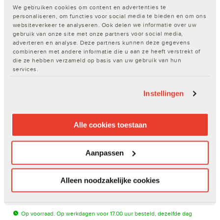
€ 24,00 - € 29,00
We gebruiken cookies om content en advertenties te
personaliseren, om functies voor social media te bieden en om ons
Verkrijgbaar in 2 varianten
websiteverkeer te analyseren. Ook delen we informatie over uw
gebruik van onze site met onze partners voor social media,
adverteren en analyse. Deze partners kunnen deze gegevens
combineren met andere informatie die u aan ze heeft verstrekt of
die ze hebben verzameld op basis van uw gebruik van hun
Yale Maximum Security elektronische inbraakwerende
services.
kluis - YSEM/250/EG1 - SKG** - 19 L
Instellingen
Artikelnr. 200598012 | Merk:
Yale
| EAN: 5052847107690
Alle cookies toestaan
Aanpassen
€ 214,78
Alleen noodzakelijke cookies
In winkelwagen
Op voorraad. Op werkdagen voor 17.00 uur besteld, dezelfde dag