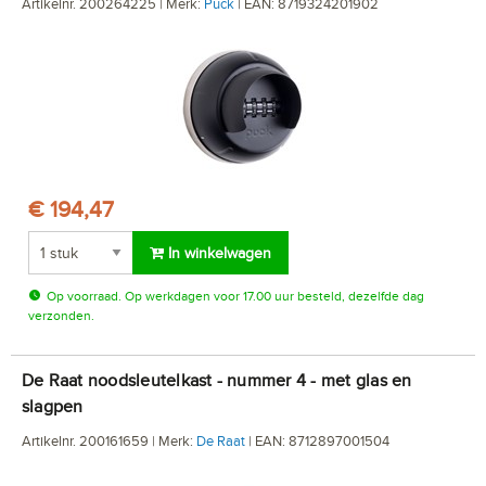
Artikelnr. 200264225 | Merk:
Puck
| EAN: 8719324201902
€ 194,47
In winkelwagen
Op voorraad. Op werkdagen voor 17.00 uur besteld, dezelfde dag
verzonden.
De Raat noodsleutelkast - nummer 4 - met glas en
slagpen
Artikelnr. 200161659 | Merk:
De Raat
| EAN: 8712897001504