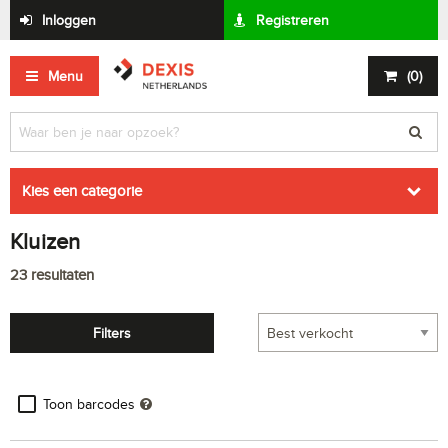
Inloggen
Registreren
Menu
(
0
)
Kies een categorie
Kluizen
23
resultaten
Filters
Toon barcodes