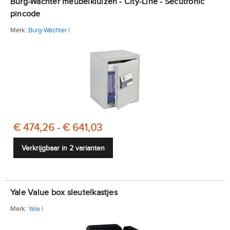
Burg-Wächter meubelkluizen - City-Line - Secutronic
pincode
Merk:
Burg-Wächter
|
€ 474,26 - € 641,03
Verkrijgbaar in 2 varianten
Yale Value box sleutelkastjes
Merk:
Yale
|