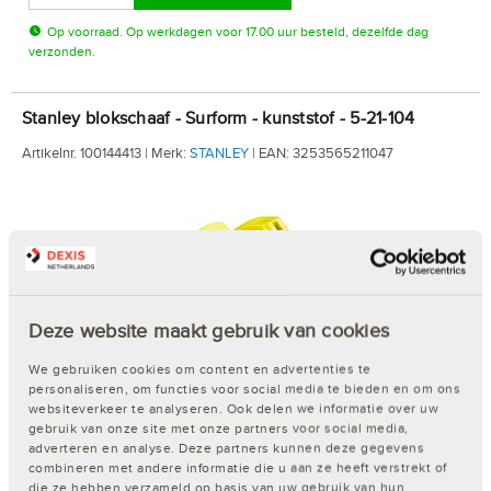
Op voorraad. Op werkdagen voor 17.00 uur besteld, dezelfde dag
verzonden.
Stanley blokschaaf - Surform - kunststof - 5-21-104
Artikelnr. 100144413 | Merk:
STANLEY
| EAN: 3253565211047
Deze website maakt gebruik van cookies
€ 9,53
We gebruiken cookies om content en advertenties te
personaliseren, om functies voor social media te bieden en om ons
In winkelwagen
websiteverkeer te analyseren. Ook delen we informatie over uw
gebruik van onze site met onze partners voor social media,
adverteren en analyse. Deze partners kunnen deze gegevens
Op voorraad. Op werkdagen voor 17.00 uur besteld, dezelfde dag
combineren met andere informatie die u aan ze heeft verstrekt of
verzonden.
die ze hebben verzameld op basis van uw gebruik van hun