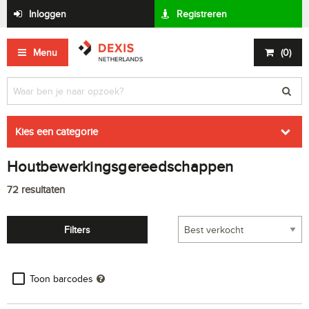
Inloggen
Registreren
Menu
(
0
)
Kies een categorie
Houtbewerkingsgereedschappen
72
resultaten
Filters
Toon barcodes