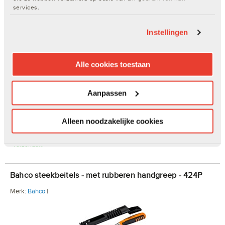
services.
Bahco sloopbeitel - Heavy Duty - 231 mm - SB-2448
Instellingen
Artikelnr. 200112462 | Merk:
Bahco
| EAN: 7314150136056
Alle cookies toestaan
€ 32,72
Aanpassen
In winkelwagen
Alleen noodzakelijke cookies
Op voorraad. Op werkdagen voor 17.00 uur besteld, dezelfde dag
verzonden.
Bahco steekbeitels - met rubberen handgreep - 424P
Merk:
Bahco
|