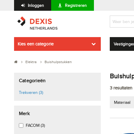
Inloggen
Registreren
Kies een categorie
Vestiginge
Elektra
Buishulpstukken
Buishul
Categorieën
3
resultaten
Trekveren (3)
Materiaal
Merk
FACOM (3)