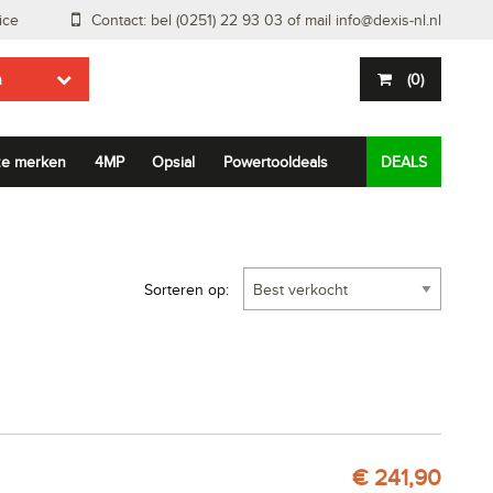
ice
Contact: bel (0251) 22 93 03 of mail
info@dexis-nl.nl
n
(
0
)
e merken
4MP
Opsial
Powertooldeals
DEALS
Sorteren op:
€ 241,90