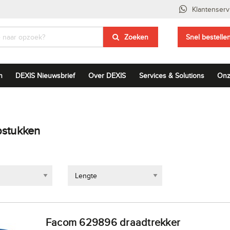
Klantenserv
Zoeken
Snel bestelle
n
DEXIS Nieuwsbrief
Over DEXIS
Services & Solutions
Onz
pstukken
Lengte
Facom 629896 draadtrekker