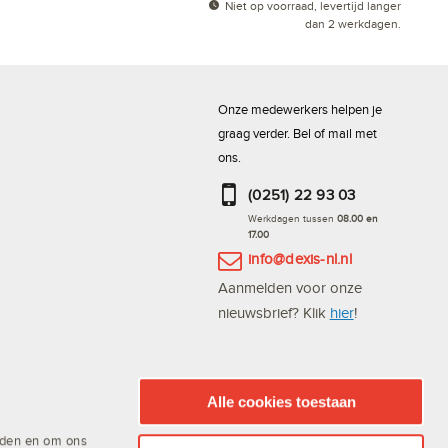
Niet op voorraad, levertijd langer
dan 2 werkdagen.
Onze medewerkers helpen je
graag verder. Bel of mail met
ons.
(0251) 22 93 03
Werkdagen tussen
08.00 en
17.00
info@dexis-nl.nl
Aanmelden voor onze
nieuwsbrief? Klik
hier
!
Bestel altijd en snel via de
DEXIS Scan App
Alle cookies toestaan
ieden en om ons