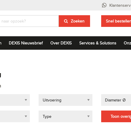
Klantenserv
Zoeken
Snel bestelle
n
DEXIS Nieuwsbrief
Over DEXIS
Services & Solutions
Onz
g
n
Uitvoering
Diameter Ø
Type
Toon overig