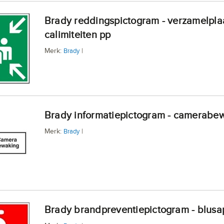
Brady reddingspictogram - verzamelplaats
calimiteiten pp
Merk:
|
Brady
Brady informatiepictogram - camerabe
Merk:
|
Brady
Brady brandpreventiepictogram - blus