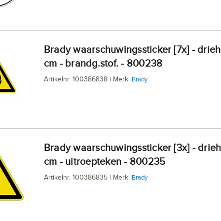
Brady waarschuwingssticker [7x] - driehoek 5
cm - brandg.stof. - 800238
Artikelnr. 100386838 | Merk:
Brady
Brady waarschuwingssticker [3x] - driehoek 10
cm - uitroepteken - 800235
Artikelnr. 100386835 | Merk:
Brady