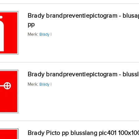
Brady brandpreventiepictogram - blusapparaat
pp
Merk:
|
Brady
Brady brandpreventiepictogram - bluss
Merk:
|
Brady
Brady Picto pp blusslang pic401 100x1