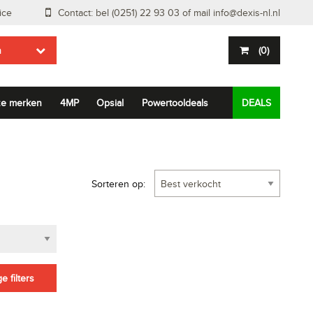
ice
Contact: bel (0251) 22 93 03 of mail
info@dexis-nl.nl
n
(
0
)
e merken
4MP
Opsial
Powertooldeals
DEALS
Sorteren op:
e filters