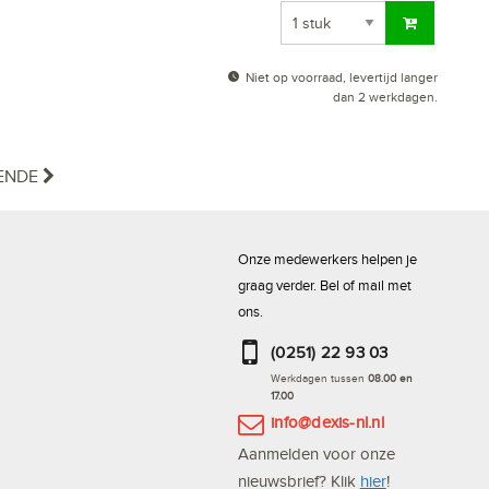
Niet op voorraad, levertijd langer
dan 2 werkdagen.
ENDE
Onze medewerkers helpen je
graag verder. Bel of mail met
ons.
(0251) 22 93 03
Werkdagen tussen
08.00 en
17.00
info@dexis-nl.nl
Aanmelden voor onze
nieuwsbrief? Klik
hier
!