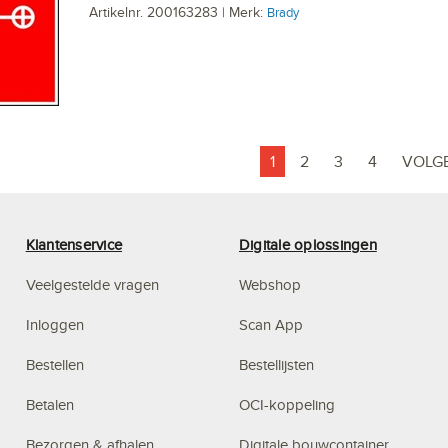
Artikelnr. 200163283 | Merk:
Brady
1
2
3
4
VOLG
Klantenservice
Digitale oplossingen
Veelgestelde vragen
Webshop
Inloggen
Scan App
Bestellen
Bestellijsten
Betalen
OCI-koppeling
Bezorgen & afhalen
Digitale bouwcontainer