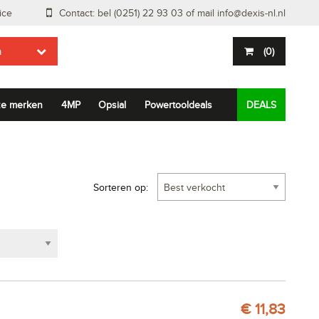
ice
Contact: bel (0251) 22 93 03 of mail
info@dexis-nl.nl
n
(
0
)
e merken
4MP
Opsial
Powertooldeals
DEALS
Sorteren op:
€ 11,83