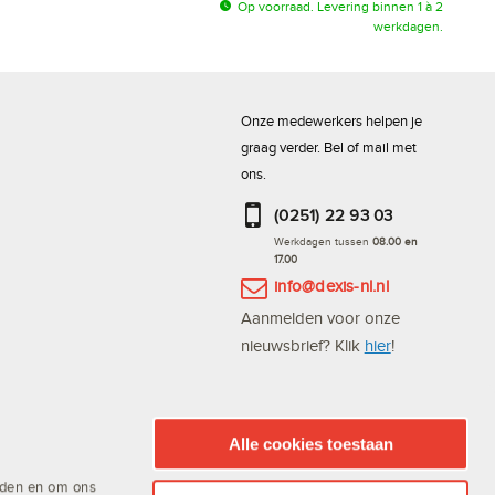
Op voorraad. Levering binnen 1 à 2
werkdagen.
Onze medewerkers helpen je
graag verder. Bel of mail met
ons.
(0251) 22 93 03
Werkdagen tussen
08.00 en
17.00
info@dexis-nl.nl
Aanmelden voor onze
nieuwsbrief? Klik
hier
!
Bestel altijd en snel via de
DEXIS Scan App
Alle cookies toestaan
ieden en om ons