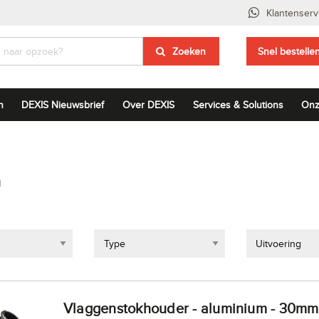
Klantenserv
Zoeken
Snel bestelle
n
DEXIS Nieuwsbrief
Over DEXIS
Services & Solutions
Onz
n
Type
Uitvoering
Vlaggenstokhouder - aluminium - 30mm