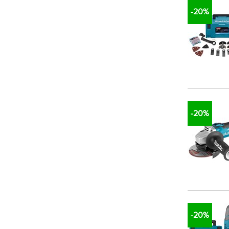
-20%
-20%
-20%