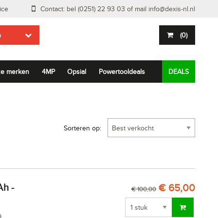
ice
Contact: bel (0251) 22 93 03 of mail
info@dexis-nl.nl
n
(
0
)
e merken
4MP
Opsial
Powertooldeals
DEALS
Sorteren op:
€ 65,00
€ 100,00
9