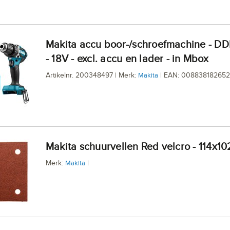
Makita accu boor-/schroefmachine - DDF484ZJ
- 18V - excl. accu en lader - in Mbox
Artikelnr. 200348497 | Merk:
| EAN: 00883818265
Makita
Makita schuurvellen Red velcro - 114x
Merk:
|
Makita