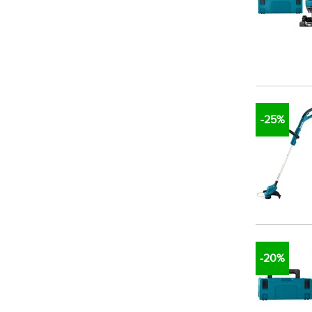
-25%
-20%