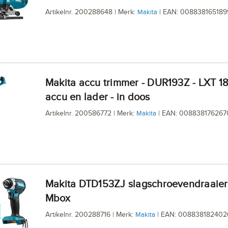
Artikelnr. 200288648 | Merk:
| EAN: 008838165189
Makita
Makita accu trimmer - DUR193Z - LXT 18V - excl.
accu en lader - in doos
Artikelnr. 200586772 | Merk:
| EAN: 008838176267
Makita
Makita DTD153ZJ slagschroevendraaier 18V in
Mbox
Artikelnr. 200288716 | Merk:
| EAN: 008838182402
Makita