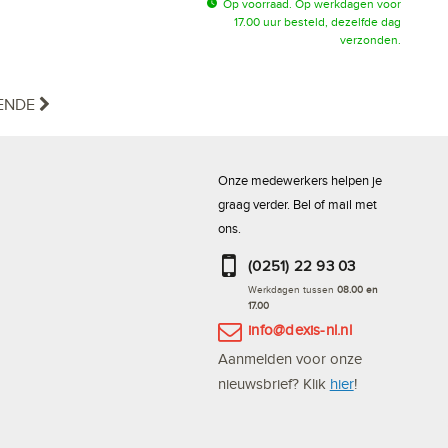
Op voorraad. Op werkdagen voor
17.00 uur besteld, dezelfde dag
verzonden.
ENDE
Onze medewerkers helpen je
graag verder. Bel of mail met
ons.
(0251) 22 93 03
Werkdagen tussen
08.00 en
17.00
info@dexis-nl.nl
Aanmelden voor onze
nieuwsbrief? Klik
hier
!
Bestel altijd en snel via de