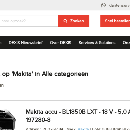
Klantenserv
Zoeken
Snel bestelle
n
DEXIS Nieuwsbrief
Over DEXIS
Services & Solutions
Onz
op 'Makita' in Alle categorieën
en
Makita accu - BL1850B LXT - 18 V - 5,0 Ah -
197280-8
Artikelnr. 200266184 | Merk:
| EAN: 008838145912
Makita