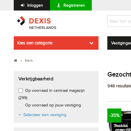
Inloggen
Registreren
Kies een categorie
Vestiginge
Merk
Gezocht 
Verkrijgbaarheid
948
resultat
Op voorraad in centraal magazijn
(299)
Op voorraad op jouw vestiging
Selecteer een vestiging
-35%