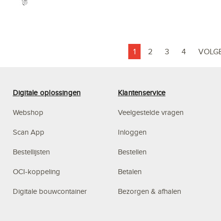
1
2
3
4
VOLG
Digitale oplossingen
Klantenservice
Webshop
Veelgestelde vragen
Scan App
Inloggen
Bestellijsten
Bestellen
OCI-koppeling
Betalen
Digitale bouwcontainer
Bezorgen & afhalen
Budget Management
Privacy