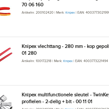
70 06 160
Artikelnr. 200102420 | Merk:
| EAN: 400377302199
Knipex
Knipex vlechttang - 280 mm - kop gepolijst - 99
01 280
Artikelnr. 100172218 | Merk:
| EAN: 4003773221494
Knipex
Knipex multifunctionele sleutel - TwinKey - 10
profielen - 2-delig + bit - 00 11 01