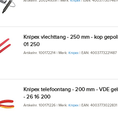
Artikelnr. 200249391 | Merk:
| EAN: 400377307467
Knipex
Knipex vlechttang - 250 mm - kop gepolijst - 99
01 250
Artikelnr. 100172214 | Merk:
| EAN: 4003773221487
Knipex
Knipex telefoontang - 200 mm - VDE geïsoleerd
- 26 16 200
Artikelnr. 100171226 | Merk:
| EAN: 4003773022831
Knipex