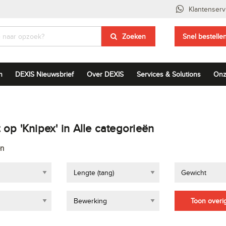
Klantenserv
Zoeken
Snel bestelle
n
DEXIS Nieuwsbrief
Over DEXIS
Services & Solutions
Onz
op 'Knipex' in Alle categorieën
en
Lengte (tang)
Gewicht
Bewerking
Toon overig