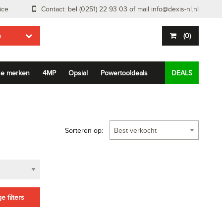
ice
Contact: bel (0251) 22 93 03 of mail
info@dexis-nl.nl
n
(
0
)
e merken
4MP
Opsial
Powertooldeals
DEALS
Sorteren op:
e filters