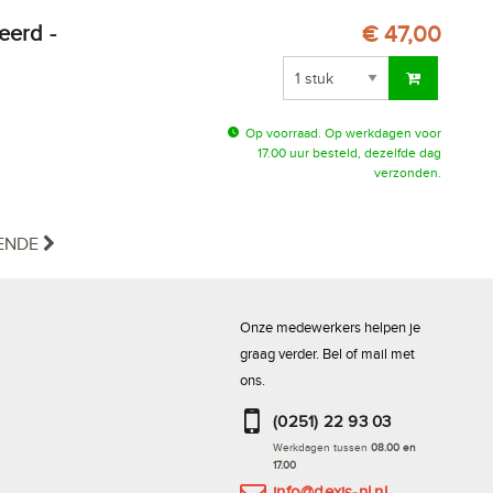
€ 47,00
Op voorraad. Op werkdagen voor
17.00 uur besteld, dezelfde dag
verzonden.
ENDE
Onze medewerkers helpen je
graag verder. Bel of mail met
ons.
(0251) 22 93 03
Werkdagen tussen
08.00 en
17.00
info@dexis-nl.nl