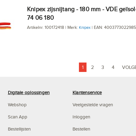
Knipex zijsnijtang - 180 mm - VDE geïsoleerd -
74 06 180
Artikelnr. 100172418 | Merk:
| EAN: 4003773022985
Knipex
1
2
3
4
VOLG
Digitale oplossingen
Klantenservice
Webshop
Veelgestelde vragen
Scan App
Inloggen
Bestellijsten
Bestellen