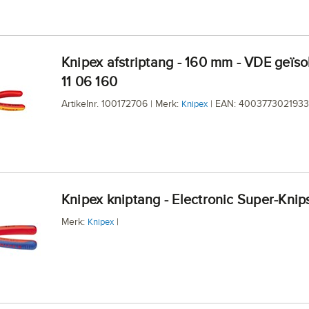
Knipex afstriptang - 160 mm - VDE geïsoleerd -
11 06 160
Artikelnr. 100172706 | Merk:
| EAN: 4003773021933
Knipex
Knipex kniptang - Electronic Super-Knip
Merk:
|
Knipex