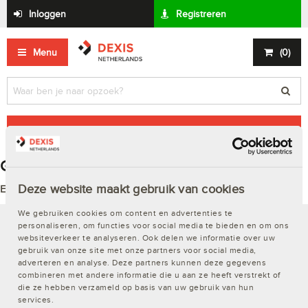
Inloggen
Registreren
Menu
(
0
)
Kies een categorie
Gezocht op '' in Alle categorieën
Deze website maakt gebruik van cookies
Er zijn helaas geen resultaten gevonden
We gebruiken cookies om content en advertenties te
personaliseren, om functies voor social media te bieden en om ons
Over DEXIS
websiteverkeer te analyseren. Ook delen we informatie over uw
gebruik van onze site met onze partners voor social media,
Actualiteiten
adverteren en analyse. Deze partners kunnen deze gegevens
combineren met andere informatie die u aan ze heeft verstrekt of
Contact
die ze hebben verzameld op basis van uw gebruik van hun
services.