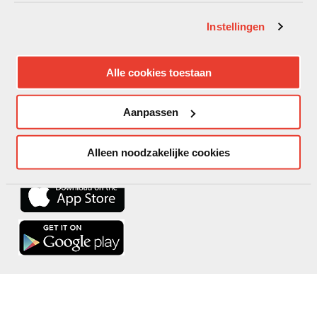
Klantenservice
Instellingen
Digitale Oplossingen
Onze medewerkers helpen je graag verder. Bel of mail met ons.
Alle cookies toestaan
(0251) 22 93 03
Werkdagen tussen
08.00 en 17.00
Aanpassen
info@dexis-nl.nl
Aanmelden voor onze nieuwsbrief? Klik
hier
!
Alleen noodzakelijke cookies
Bestel altijd en snel via de DEXIS Scan App