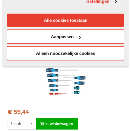
Instellingen
In winkelwagen
Op voorraad. Op werkdagen voor 17.00 uur besteld, dezelfde dag
Alle cookies toestaan
verzonden.
Aanpassen
GEDORE schroevendraaierset - sleuf/ph - 10-delig -
2150-2160 PH-010
Alleen noodzakelijke cookies
Artikelnr. 200158235 | Merk:
GEDORE
| EAN: 4010886812402
€ 55,44
In winkelwagen