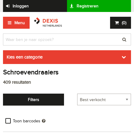
Inloggen
Registreren
Menu
(
0
)
Kies een categorie
Schroevendraaiers
409
resultaten
Filters
Toon barcodes