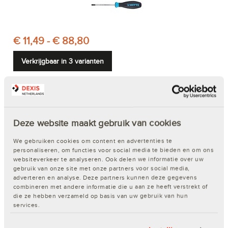
€ 11,49 - € 88,80
Verkrijgbaar in 3 varianten
Facom ATDVE.J6PB PROTWIST® schroevendraaierset
Deze website maakt gebruik van cookies
Artikelnr. 200447770 | Merk:
FACOM
| EAN: 3662424096167
We gebruiken cookies om content en advertenties te
personaliseren, om functies voor social media te bieden en om ons
websiteverkeer te analyseren. Ook delen we informatie over uw
gebruik van onze site met onze partners voor social media,
adverteren en analyse. Deze partners kunnen deze gegevens
combineren met andere informatie die u aan ze heeft verstrekt of
die ze hebben verzameld op basis van uw gebruik van hun
services.
€ 38,50