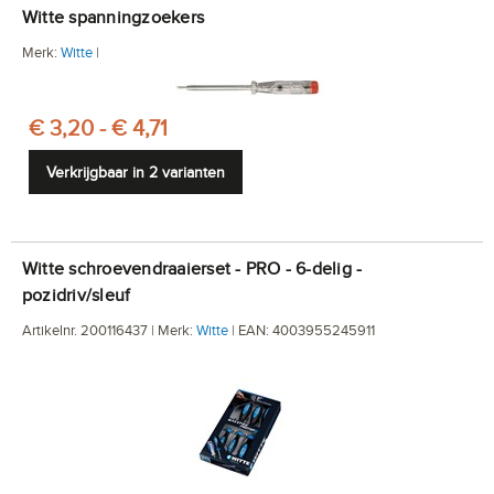
Witte spanningzoekers
Merk:
Witte
|
€ 3,20 - € 4,71
Verkrijgbaar in 2 varianten
Witte schroevendraaierset - PRO - 6-delig -
pozidriv/sleuf
Artikelnr. 200116437 | Merk:
Witte
| EAN: 4003955245911