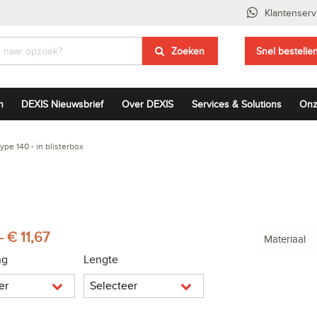
Klantenserv
Zoeken
Snel bestelle
n
DEXIS Nieuwsbrief
Over DEXIS
Services & Solutions
Onz
type 140 - in blisterbox
- € 11,67
Materiaal
ng
Lengte
er
Selecteer