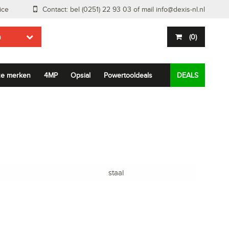
ice
Contact: bel (0251) 22 93 03 of mail
info@dexis-nl.nl
n
(
0
)
e merken
4MP
Opsial
Powertooldeals
DEALS
staal