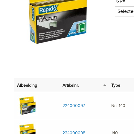
Type
Selecte
Afbeelding
Artikelnr.
Type
224000097
No. 140
224000098
140