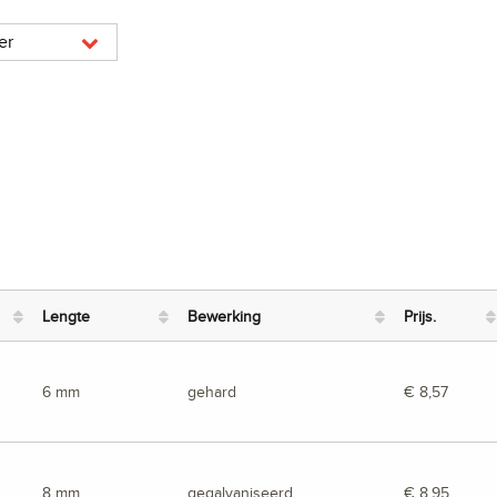
er
Lengte
Bewerking
Prijs.
6 mm
gehard
€ 8,57
8 mm
gegalvaniseerd
€ 8,95