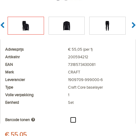
Adviesprijs
€ 55,05 (per 1)
Artikelnr
200594212
EAN
7318573430081
Merk
CRAFT
Leverancier
1909709-999000-6
Type
Craft Core baselayer
Volle verpakking
1
Eenheid
Set
Barcode tonen
€ 55,05