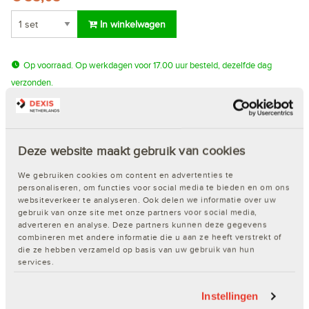
In winkelwagen
Op voorraad. Op werkdagen voor 17.00 uur besteld, dezelfde dag
verzonden.
Word klant van Dexis of log direct in!
Deze website maakt gebruik van cookies
Snel en eenvoudig bestellen
We gebruiken cookies om content en advertenties te
Inzicht in de actuele voorraad
personaliseren, om functies voor social media te bieden en om ons
Je eigen klantspecifieke prijzen
websiteverkeer te analyseren. Ook delen we informatie over uw
Keuze uit ruim 65.000 artikelen
gebruik van onze site met onze partners voor social media,
adverteren en analyse. Deze partners kunnen deze gegevens
ProPunten sparen voor gratis cadeaus
combineren met andere informatie die u aan ze heeft verstrekt of
die ze hebben verzameld op basis van uw gebruik van hun
Nog geen account?
Klik hier!
services.
Instellingen
Productomschrijving