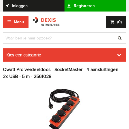
Inloggen
Registreren
Menu
(
0
)
Kies een categorie
Qwatt Pro verdeeldoos - SocketMaster - 4 aansluitingen -
2x USB - 5 m - 2561028