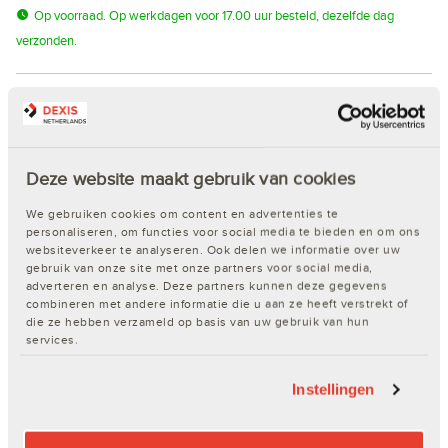
Op voorraad. Op werkdagen voor 17.00 uur besteld, dezelfde dag
verzonden.
Word klant van Dexis of log direct in!
Snel en eenvoudig bestellen
Deze website maakt gebruik van cookies
Inzicht in de actuele voorraad
Je eigen klantspecifieke prijzen
We gebruiken cookies om content en advertenties te
Keuze uit ruim 65.000 artikelen
personaliseren, om functies voor social media te bieden en om ons
websiteverkeer te analyseren. Ook delen we informatie over uw
ProPunten sparen voor gratis cadeaus
gebruik van onze site met onze partners voor social media,
adverteren en analyse. Deze partners kunnen deze gegevens
Nog geen account?
Klik hier!
combineren met andere informatie die u aan ze heeft verstrekt of
die ze hebben verzameld op basis van uw gebruik van hun
services.
Productomschrijving
Instellingen
Productspecificaties