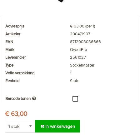
Adviesprijs
€ 63,00 (per 1)
Artikelnr
200471907
EAN
8712008086666
Merk
QwattPro
Leverancier
2561027
Type
SocketMaster
Volle verpakking
1
Eenheid
Stuk
Barcode tonen
€ 63,00
In winkelwagen