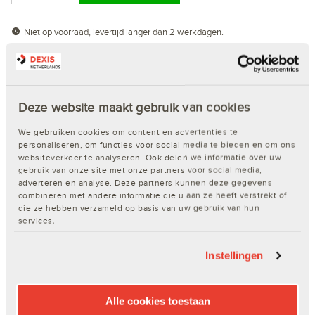
Niet op voorraad, levertijd langer dan 2 werkdagen.
Word klant van Dexis of log direct in!
Deze website maakt gebruik van cookies
Snel en eenvoudig bestellen
Inzicht in de actuele voorraad
We gebruiken cookies om content en advertenties te
personaliseren, om functies voor social media te bieden en om ons
Je eigen klantspecifieke prijzen
websiteverkeer te analyseren. Ook delen we informatie over uw
Keuze uit ruim 65.000 artikelen
gebruik van onze site met onze partners voor social media,
ProPunten sparen voor gratis cadeaus
adverteren en analyse. Deze partners kunnen deze gegevens
combineren met andere informatie die u aan ze heeft verstrekt of
Nog geen account?
Klik hier!
die ze hebben verzameld op basis van uw gebruik van hun
services.
Productomschrijving
Instellingen
Productspecificaties
Alle cookies toestaan