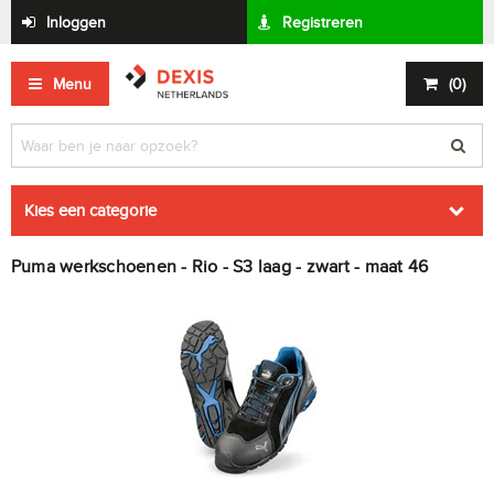
Inloggen
Registreren
Menu
(
0
)
Kies een categorie
Puma werkschoenen - Rio - S3 laag - zwart - maat 46