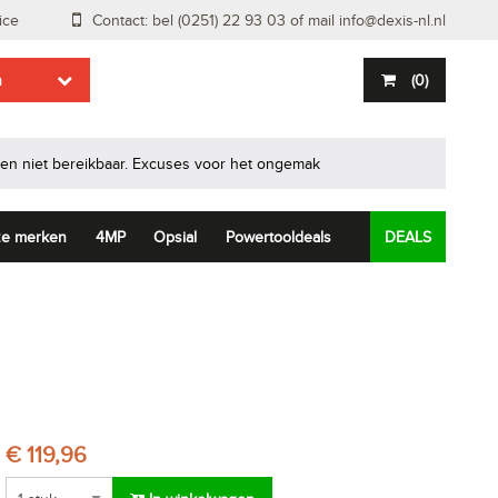
ice
Contact: bel (0251) 22 93 03 of mail
info@dexis-nl.nl
n
(
0
)
en niet bereikbaar.
Excuses voor het ongemak
e merken
4MP
Opsial
Powertooldeals
DEALS
€ 119,96