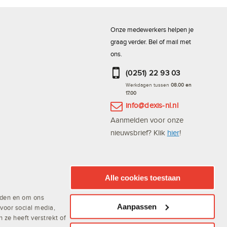
Onze medewerkers helpen je
graag verder. Bel of mail met
ons.
(0251) 22 93 03
Werkdagen tussen
08.00 en
17.00
info@dexis-nl.nl
Aanmelden voor onze
nieuwsbrief? Klik
hier
!
Bestel altijd en snel via de
DEXIS Scan App
Alle cookies toestaan
ieden en om ons
Aanpassen
voor social media,
ze heeft verstrekt of