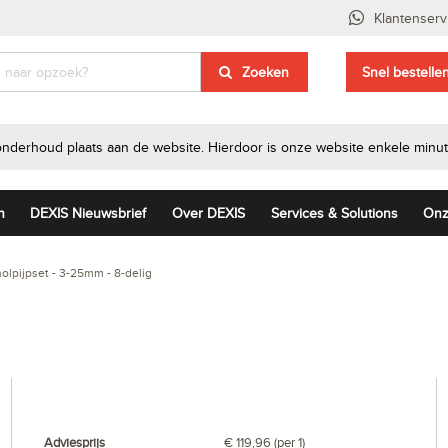
Klantenserv
Zoeken
Snel bestelle
onderhoud plaats aan de website. Hierdoor is onze website enkele minut
n
DEXIS Nieuwsbrief
Over DEXIS
Services & Solutions
Onz
lpijpset - 3-25mm - 8-delig
Adviesprijs
€ 119,96 (per 1)