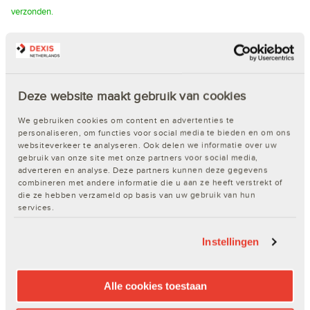
verzonden.
Word klant van Dexis of log direct in!
Snel en eenvoudig bestellen
Deze website maakt gebruik van cookies
Inzicht in de actuele voorraad
We gebruiken cookies om content en advertenties te
Je eigen klantspecifieke prijzen
personaliseren, om functies voor social media te bieden en om ons
Keuze uit ruim 65.000 artikelen
websiteverkeer te analyseren. Ook delen we informatie over uw
ProPunten sparen voor gratis cadeaus
gebruik van onze site met onze partners voor social media,
adverteren en analyse. Deze partners kunnen deze gegevens
Nog geen account?
Klik hier!
combineren met andere informatie die u aan ze heeft verstrekt of
die ze hebben verzameld op basis van uw gebruik van hun
services.
Productomschrijving
Instellingen
Productspecificaties
Alle cookies toestaan