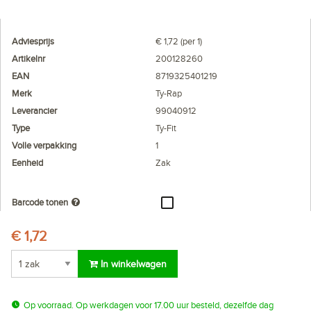
Adviesprijs
€ 1,72 (per 1)
Artikelnr
200128260
EAN
8719325401219
Merk
Ty-Rap
Leverancier
99040912
Type
Ty-Fit
Volle verpakking
1
Eenheid
Zak
Barcode tonen
€ 1,72
In winkelwagen
Op voorraad. Op werkdagen voor 17.00 uur besteld, dezelfde dag