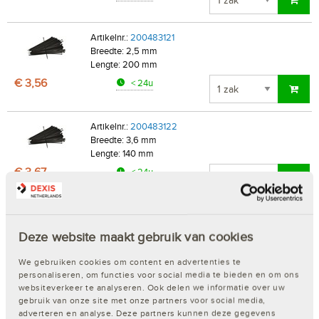
Artikelnr.:
200483121
Breedte: 2,5 mm
Lengte: 200 mm
€ 3,56
< 24u
Artikelnr.:
200483122
Breedte: 3,6 mm
Lengte: 140 mm
€ 3,67
< 24u
Artikelnr.:
200483123
Breedte: 3,6 mm
Deze website maakt gebruik van cookies
Lengte: 200 mm
€ 7,06
< 24u
We gebruiken cookies om content en advertenties te
personaliseren, om functies voor social media te bieden en om ons
websiteverkeer te analyseren. Ook delen we informatie over uw
gebruik van onze site met onze partners voor social media,
Artikelnr.:
200483124
adverteren en analyse. Deze partners kunnen deze gegevens
Breedte: 3,6 mm