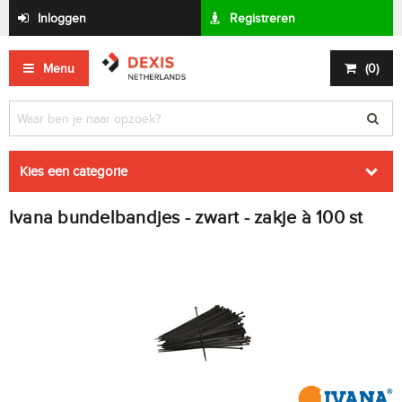
Inloggen
Registreren
Menu
(
0
)
Kies een categorie
Ivana bundelbandjes - zwart - zakje à 100 st