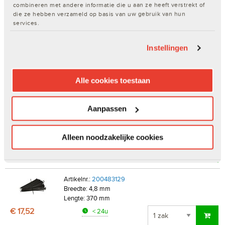
combineren met andere informatie die u aan ze heeft verstrekt of
Lengte: 292 mm
die ze hebben verzameld op basis van uw gebruik van hun
€ 9,04
< 24u
services.
Instellingen
Artikelnr.:
200483127
Breedte: 4,8 mm
Lengte: 200 mm
Alle cookies toestaan
€ 7,02
< 24u
Aanpassen
Artikelnr.:
200483128
Breedte: 4,8 mm
Lengte: 300 mm
Alleen noodzakelijke cookies
€ 10,87
< 24u
Artikelnr.:
200483129
Breedte: 4,8 mm
Lengte: 370 mm
€ 17,52
< 24u