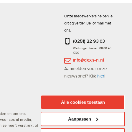
Onze medewerkers helpen je
graag verder. Bel of mail met
ons.
(0251) 22 93 03
Werkdagen tussen
08.00 en
17.00
info@dexis-nl.nl
Aanmelden voor onze
nieuwsbrief? Klik
hier
!
Bestel altijd en snel via de
DEXIS Scan App
Alle cookies toestaan
ieden en om ons
Aanpassen
voor social media,
ze heeft verstrekt of