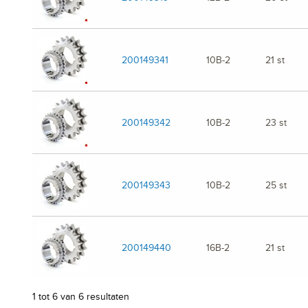
200149341
10B-2
21 st
200149342
10B-2
23 st
200149343
10B-2
25 st
200149440
16B-2
21 st
1 tot 6 van 6 resultaten