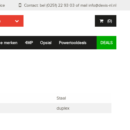
ice
Contact: bel (0251) 22 93 03 of mail
info@dexis-nl.nl
n
(
0
)
e merken
4MP
Opsial
Powertooldeals
DEALS
Staal
duplex