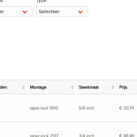
at
Type
er
Selecteer
nden
Montage
Steekmaat
Prijs.
taper-lock 1610
5/8 inch
€ 20,74
taper-lock 2517
3/4 inch
€ 48,40