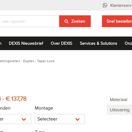
Klantenserv
Zoeken
Snel bestelle
n
DEXIS Nieuwsbrief
Over DEXIS
Services & Solutions
Onz
ettingwielen - Duplex - Taper-Lock
 - € 137,78
Materiaal
anden
Montage
Uitvoering
er
Selecteer