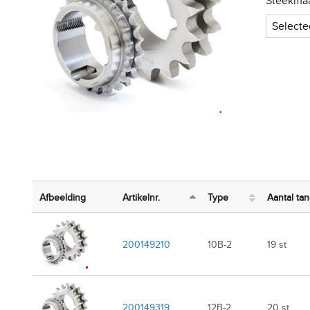
Steekma
Selecte
Afbeelding
Artikelnr.
Type
Aantal ta
200149210
10B-2
19 st
200149319
12B-2
20 st