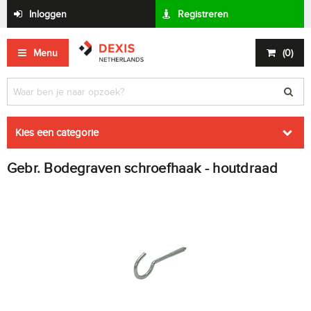
Inloggen
Registreren
Menu
(
0
)
Kies een categorie
Gebr. Bodegraven schroefhaak - houtdraad