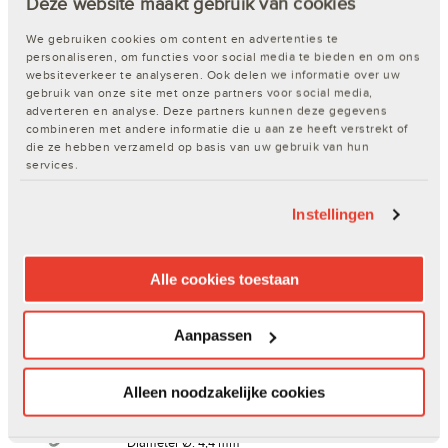
Deze website maakt gebruik van cookies
€ 17,50
< 24u
We gebruiken cookies om content en advertenties te
personaliseren, om functies voor social media te bieden en om ons
websiteverkeer te analyseren. Ook delen we informatie over uw
Artikelnr.:
100341053
gebruik van onze site met onze partners voor social media,
Lengte: 50 mm
adverteren en analyse. Deze partners kunnen deze gegevens
Diameter Ø: 3,45 mm
combineren met andere informatie die u aan ze heeft verstrekt of
Diameter draad Ø: 4,3 mm
die ze hebben verzameld op basis van uw gebruik van hun
Gewicht: 5 g
services.
€ 23,00
< 24u
Instellingen
Artikelnr.:
100341055
Lengte: 60 mm
Diameter Ø: 4,4 mm
Alle cookies toestaan
Diameter draad Ø: 5 mm
Gewicht: 10 g
Aanpassen
€ 30,10
> 2 wd
Alleen noodzakelijke cookies
Artikelnr.:
100341057
Lengte: 80 mm
Diameter Ø: 4,4 mm