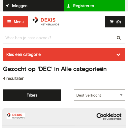
Inloggen
Registreren
Menu
(
0
)
Kies een categorie
Gezocht op 'DEC' in Alle categorieën
4
resultaten
Filters
DEC flexibele afvoerslangen - wit kunststof